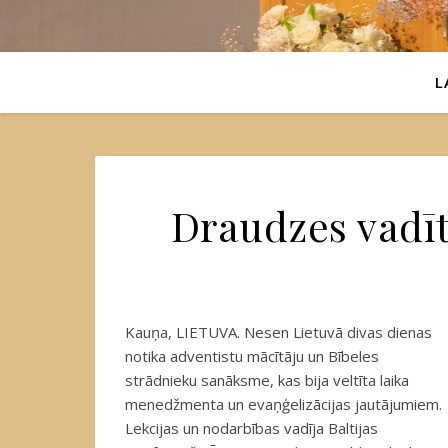
L
Draudzes vadī
Kauņa, LIETUVA. Nesen Lietuvā divas dienas
notika adventistu mācītāju un Bībeles
strādnieku sanāksme, kas bija veltīta laika
menedžmenta un evaņģelizācijas jautājumiem.
Lekcijas un nodarbības vadīja Baltijas