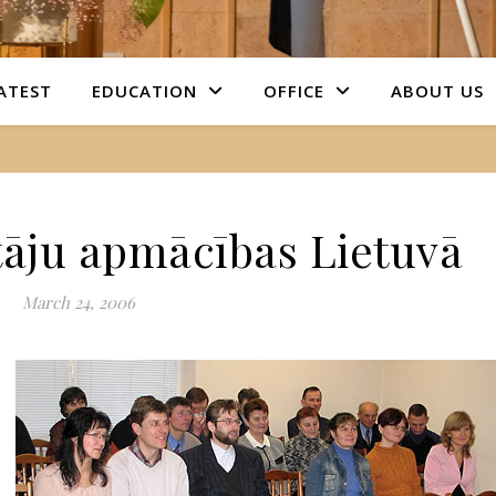
ATEST
EDUCATION
OFFICE
ABOUT US
tāju apmācības Lietuvā
March 24, 2006