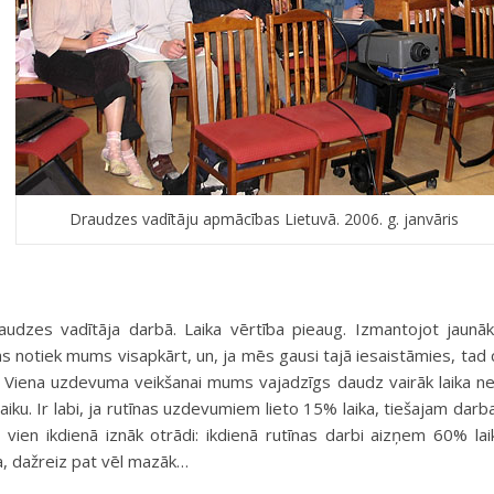
Draudzes vadītāju apmācības Lietuvā. 2006. g. janvāris
 draudzes vadītāja darbā. Laika vērtība pieaug. Izmantojot jaunā
as notiek mums visapkārt, un, ja mēs gausi tajā iesaistāmies, tad c
 Viena uzdevuma veikšanai mums vajadzīgs daudz vairāk laika n
o laiku. Ir labi, ja rutīnas uzdevumiem lieto 15% laika, tiešajam dar
vien ikdienā iznāk otrādi: ikdienā rutīnas darbi aizņem 60% lai
a, dažreiz pat vēl mazāk…