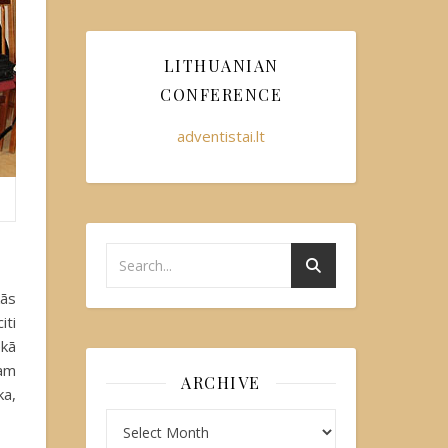
LITHUANIAN
CONFERENCE
adventistai.lt
kās
iti
ekā
bam
ARCHIVE
ka,