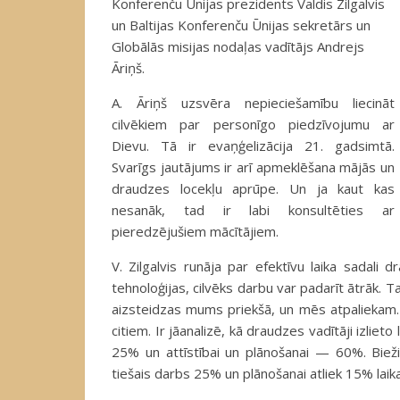
Konferenču Ūnijas prezidents Valdis Zilgalvis
un Baltijas Konferenču Ūnijas sekretārs un
Globālās misijas nodaļas vadītājs Andrejs
Āriņš.
A. Āriņš uzsvēra nepieciešamību liecināt
cilvēkiem par personīgo piedzīvojumu ar
Dievu. Tā ir evaņģelizācija 21. gadsimtā.
Svarīgs jautājums ir arī apmeklēšana mājās un
draudzes locekļu aprūpe. Un ja kaut kas
nesanāk, tad ir labi konsultēties ar
pieredzējušiem mācītājiem.
V. Zilgalvis runāja par efektīvu laika sadali
tehnoloģijas, cilvēks darbu var padarīt ātrāk. T
aizsteidzas mums priekšā, un mēs atpaliekam.
citiem. Ir jāanalizē, kā draudzes vadītāji izliet
25% un attīstībai un plānošanai — 60%. Bieži 
tiešais darbs 25% un plānošanai atliek 15% laik