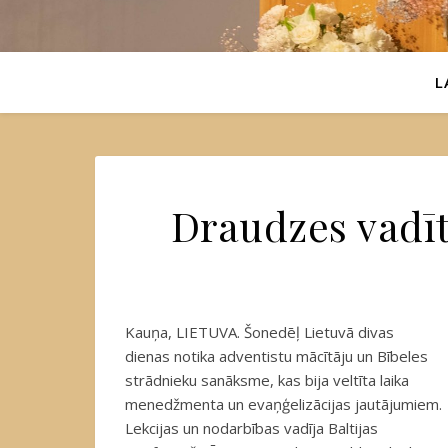
L
Draudzes vadī
Kauņa, LIETUVA. Šonedēļ Lietuvā divas
dienas notika adventistu mācītāju un Bībeles
strādnieku sanāksme, kas bija veltīta laika
menedžmenta un evaņģelizācijas jautājumiem.
Lekcijas un nodarbības vadīja Baltijas