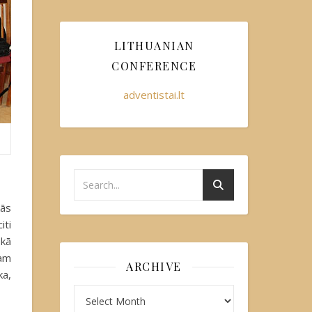
LITHUANIAN
CONFERENCE
adventistai.lt
kās
iti
ekā
bam
ARCHIVE
ka,