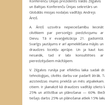
Konferenču Ūnijas prezidents Valdis Zilgalvis
un Baltijas Konferenču Ūnijas sekretārs un
Globālās misijas nodaļas vadītājs Andrejs
Āriņš.
A. Āriņš uzsvēra nepieciešamību liecināt
cilvēkiem par personīgo piedzīvojumu ar
Dievu. Tā ir evaņģelizācija 21. gadsimtā.
Svarīgs jautājums ir arī apmeklēšana mājās un
draudzes locekļu aprūpe. Un ja kaut kas
nesanāk, tad ir labi konsultēties ar
pieredzējušiem mācītājiem.
V. Zilgalvis runāja par efektīvu laika sadali
tehnoloģijas, cilvēks darbu var padarīt ātrāk. 
aizsteidzas mums priekšā un mēs atpaliekam.
citiem. Ir jāanalizē kā draudzes vadītāji izlieto
25% un attīstībai un plānošanai — 60%. Bieži 
tiešajs darbs 25% un plānošanai atliek 15% lai