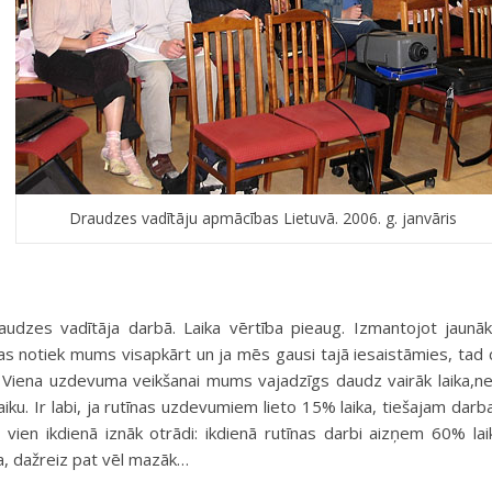
Draudzes vadītāju apmācības Lietuvā. 2006. g. janvāris
 draudzes vadītāja darbā. Laika vērtība pieaug. Izmantojot jaunā
Tas notiek mums visapkārt un ja mēs gausi tajā iesaistāmies, tad c
 Viena uzdevuma veikšanai mums vajadzīgs daudz vairāk laika,n
 laiku. Ir labi, ja rutīnas uzdevumiem lieto 15% laika, tiešajam dar
vien ikdienā iznāk otrādi: ikdienā rutīnas darbi aizņem 60% lai
ka, dažreiz pat vēl mazāk…