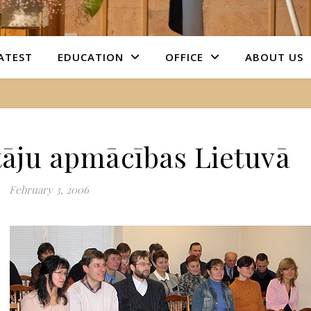
ATEST
EDUCATION
OFFICE
ABOUT US
tāju apmācības Lietuvā
February 3, 2006